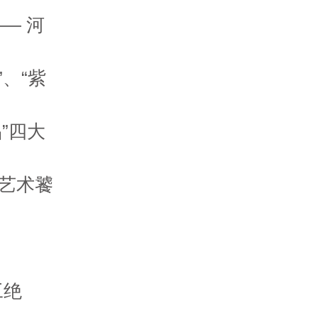
— 河
、“紫
”四大
“艺术饕
工绝