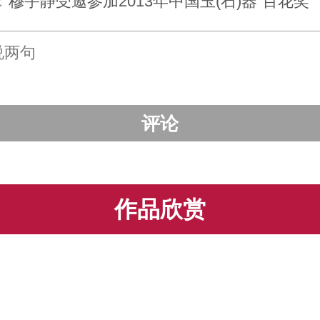
：
穆宇静受邀参加2013年中国玉(石)器“百花奖”
作品欣赏