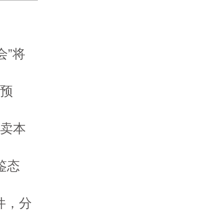
会”将
点预
拍卖本
鉴态
件，分