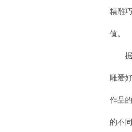
精雕
值。
雕爱
作品
的不