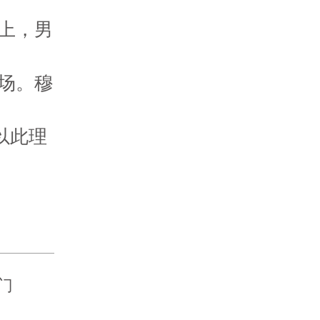
上，男
场。穆
以此理
门