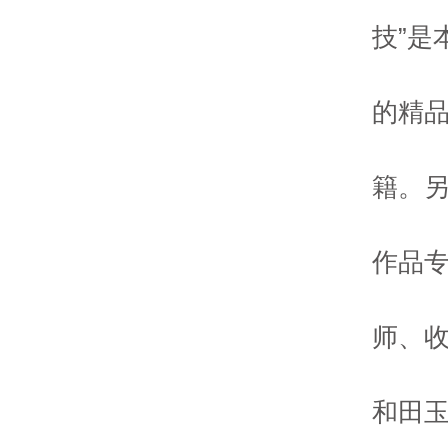
技”是
的精
籍。
作品
师、
和田