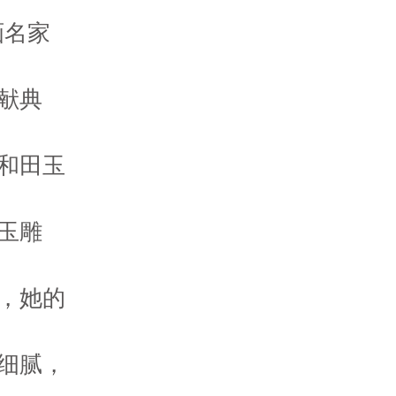
画名家
献典
和田玉
玉雕
，她的
细腻，