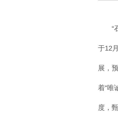
“
于12
展，预
着“唯
度，甄