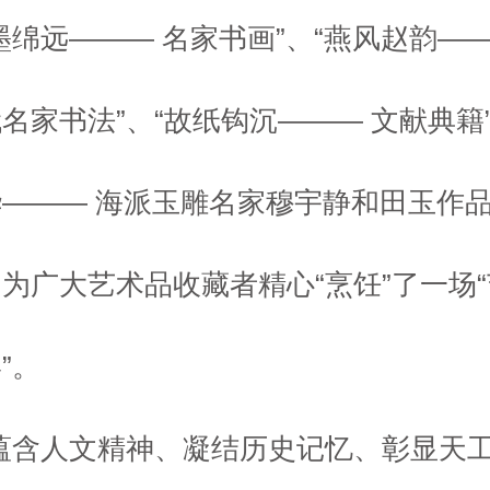
墨绵远——— 名家书画”、“燕风赵韵——
名家书法”、“故纸钩沉——— 文献典籍”
——— 海派玉雕名家穆宇静和田玉作品
为广大艺术品收藏者精心“烹饪”了一场
”。
“蕴含人文精神、凝结历史记忆、彰显天