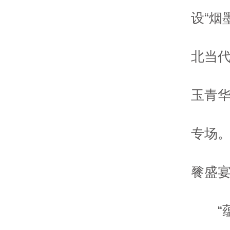
设“烟
北当代
玉青华
专场。
餮盛宴