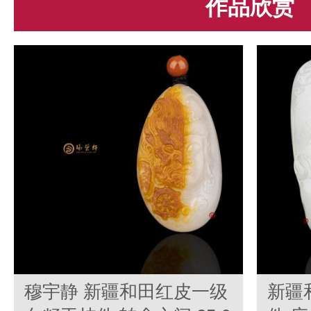
作品欣赏
穆宇静 新疆和田红皮一级
新疆