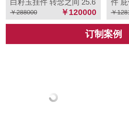
白籽玉挂件 转念之间 25.6
件 庇
克
￥120000
￥288000
￥128
订制案例